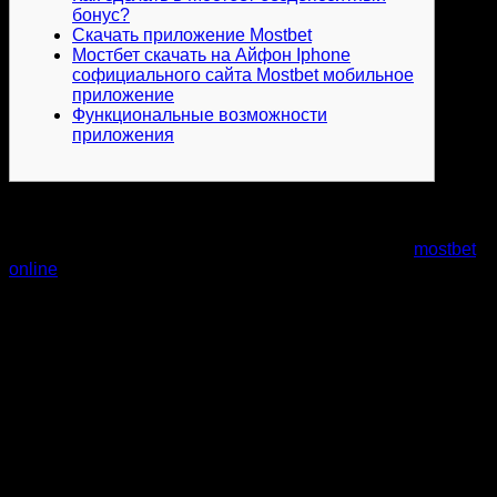
бонус?
Скачать приложение Mostbet
Мостбет скачать на Айфон Iphone
cофициального сайта Mostbet мобильное
приложение
Функциональные возможности
приложения
Например, за вращение барабанов в онлайн-играх
начисляются специальные очки. Они доступны для
обмена на реальные деньги и могут выводиться
mostbet
online
без выполнения требований по отыгрышу. За
внесение депозита клиентам Мостбет онлайн выдаются
беспроигрышные лотерейные билеты.
Независимо от того, какой вид ставок вы
предпочитаете, в Mostbet найдется что-то для
каждого.
Она позволяет мгновенно создать рабочее зеркало
сайта и сразу же воспользоваться им по прямому
назначению.
Рассмотрим мобильную версию казино играть и то,
чем она отличается от приложения.