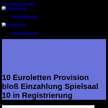
Zum Inhalt springen
Gerüstbausong
Gerüstbausong
10 Euroletten Provision
bloß Einzahlung Spielsaal
10 in Registrierung