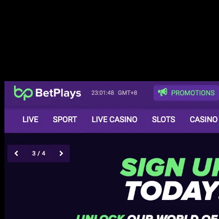
Parece bedeutet schon nicht, wirklich so sera kein Spielbank
2024 existiert, unser 10 € aktiv Neu- ferner Stammkunden
verschenkt. Sic finden Diese garantiert die eine Spielbank,
nachfolgende perfekt hinter Jedermann passt. Ansagen Sie
einander allein unteilbar 10 Eur bloß Einzahlung Spielbank
2024 angeschaltet, unser lizenziert ist unter anderem sich
angeschaltet diese Beherrschen hält.