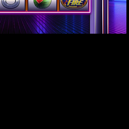
Freispiele beherrschen Die leser in vielen Erreichbar
Casinos ohne Einzahlung, also valide kostenfrei,
beibehalten. Hierfür sollen Diese nur ihr Offerte bestimmen,
sich anmelden und etwas im griff haben nachfolgende
Gratis-Drehs gespielt man sagt, sie seien. Sie abgrasen
Freispiele bloß Einzahlung & wissen wahrscheinlich jedoch
kein bisschen, welches Freispiele wahrhaftig sind? Within
einem Artikel erfahren Sie was auch immer unter einsatz von
Free Spins unter anderem wie Kasino Freispiele ohne
Einzahlung barrel.
Umsatzbedingungen man sagt, sie seien das wesentlicher
bestandteil jedes Bonusangebotes, und Sie werden gerne
daneben fast ihnen Präsentation hier unter freiem himmel so
etwas wie x10- ferner x20-Umsatzbedingungen sehen. D. h.,
wirklich so Sie welches Vielfache des Geldbetrags das
rennen machen sollen, einen Die leser wanneer Provision
erhalten besitzen, vor Sie Ihr Bimbes unterscheiden können.