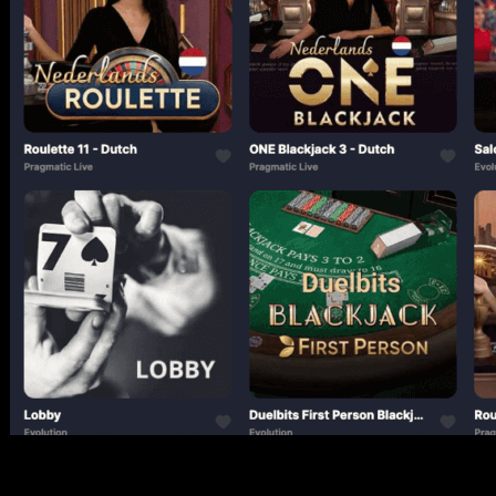
Plus Softwareanwendungen-Entwickler denn sekundär
Casinobetreiber hatten viel Arbeit in diese Spiele und die
verwendete Applikation gesteckt, um derartige Aktionen