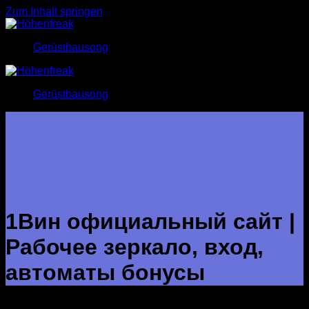
Zum Inhalt springen
Gerüstbausong
Gerüstbausong
1Вин официальный сайт |
Рабочее зеркало, вход,
автоматы бонусы
Нашими ведущими поставщиками программного