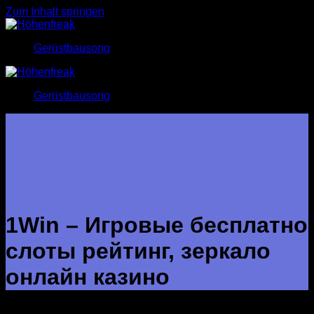
Zum Inhalt springen
Gerüstbausong
Gerüstbausong
1Win – Игровые бесплатно
слоты рейтинг, зеркало
онлайн казино
Вы также можете ознакомиться с последними играми,