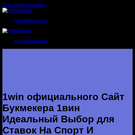
Zum Inhalt springen
Gerüstbausong
Gerüstbausong
1win официального Сайт
Букмекера 1вин
Идеальный Выбор для
Ставок На Спорт И