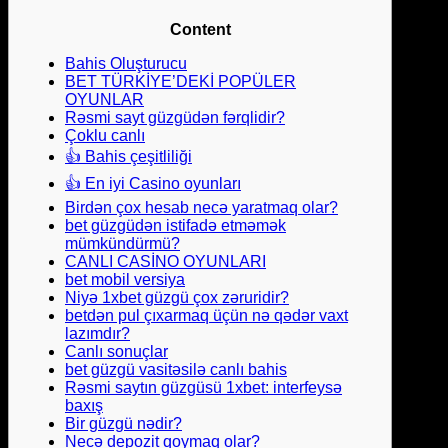
Content
Bahis Oluşturucu
BET TÜRKİYE’DEKİ POPÜLER
OYUNLAR
Rəsmi sayt güzgüdən fərqlidir?
Çoklu canlı
👍 Bahis çeşitliliği
👍 En iyi Casino oyunları
Birdən çox hesab necə yaratmaq olar?
bet güzgüdən istifadə etməmək
mümkündürmü?
CANLI CASİNO OYUNLARI
bet mobil versiya
Niyə 1xbet güzgü çox zəruridir?
betdən pul çıxarmaq üçün nə qədər vaxt
lazımdır?
Canlı sonuçlar
bet güzgü vasitəsilə canlı bahis
Rəsmi saytın güzgüsü 1xbet: interfeysə
baxış
Bir güzgü nədir?
Necə depozit qoymaq olar?