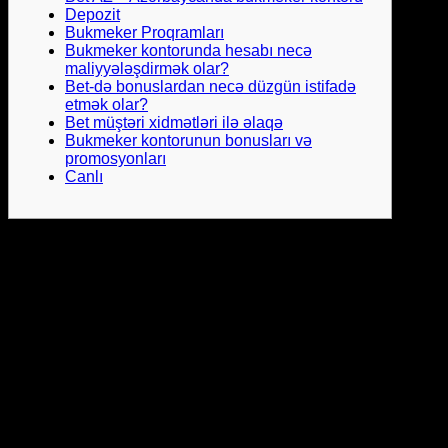
Depozit
Bukmeker Proqramları
Bukmeker kontorunda hesabı necə
maliyyələşdirmək olar?
Bet-də bonuslardan necə düzgün istifadə
etmək olar?
Bet müştəri xidmətləri ilə əlaqə
Bukmeker kontorunun bonusları və
promosyonları
Canlı
saytının beynəlxalq versiyasından istifadə edə bilərlər. Eyni
zamanda, bu gün müxtəlif üsullarla yayına biləcəyiniz
blokadaya hazır olmalısınız. 1 xbet Azerbaycan rəsmi dildə
ver`siyası, həmçinin manatla hesab açmaq imkanı var.
Sırada siz milli futbol çempionatı və ya Çempionlar Liqası
çərçivəsində baş
Bildiyiniz kimi əmsalların, kəsrli, onluq və amerikan
əmsalı kimi növləri var.
Cash Out məbləği cari əmsallara əsasən müəyyən
edilir və erkən nağdlaşdırmanın qəbul edildiyi anda baş
vermiş hər hansı dəyişikliklərdən birbaşa asılıdır.