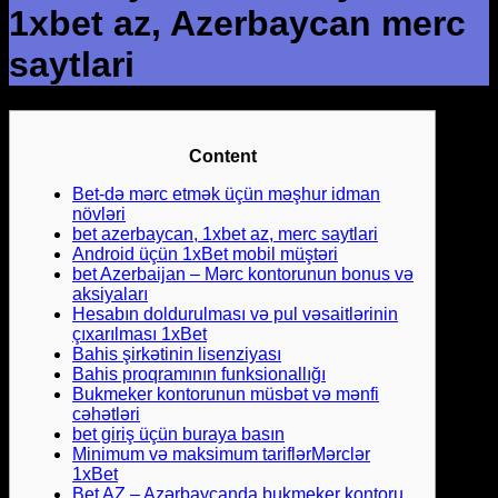
1xbet az, Azerbaycan merc
saytlari
Content
Bet-də mərc etmək üçün məşhur idman
növləri
bet azerbaycan, 1xbet az, merc saytlari
Android üçün 1xBet mobil müştəri
bet Azerbaijan – Mərc kontorunun bonus və
aksiyaları
Hesabın doldurulması və pul vəsaitlərinin
çıxarılması 1xBet
Bahis şirkətinin lisenziyası
Bahis proqramının funksionallığı
Bukmeker kontorunun müsbət və mənfi
cəhətləri
bet giriş üçün buraya basın
Minimum və maksimum tariflərMərclər
1xBet
Bet AZ – Azərbaycanda bukmeker kontoru