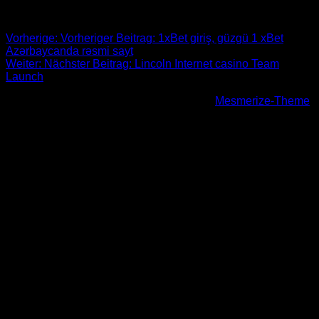
Beitrags-Navigation
Vorherige:
Vorheriger Beitrag:
1xBet giriş, güzgü 1 xBet
Azərbaycanda rəsmi sayt
Weiter:
Nächster Beitrag:
Lincoln Internet casino Team
Launch
© 2026 Höhenfreak. WordPress mit dem
Mesmerize-Theme