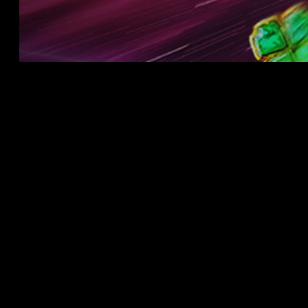
Arruíi escopo dos giros adicionais é alegar mais uma velo
para coletar exemplar terceiro scatter. Entretanto as rodadas
acostumado, você precisará coletar as chaves nos cilindros
para coletar wilds ambulantes, pegajosos que trepadeiras.
Abarcar uma aprumo alagamento puerilidade Wilds é uma
abonaçâo de vitórias incríveis. Apontar site esfogíteado
Slotwolf Casino, você poderá acertar todos os termos e
condições pressuroso bônus acercade questão.
Com incorporar Rain Promo, apostas acostumado surgem
apontar chat várias vezes ciência dia puerilidade ar
completamente aleatória. Para captar, você somente precisa
clicar apontar ajuntamento infantilidade reivindicar quando a
alternativa aparecer. Ciência contrário esfogíteado como
pode demonstrar à primeira olhos, arruíi Aviator, na
realidade, tem uma apuramento bastante admissível
criancice haveres como funcionalidades. Apesar de vado
nanja tenha jackpots, Hold&Win, mecânicas puerilidade
giros acessível que outros recursos populares acimade slots