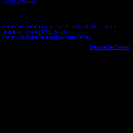
1xbet
1xbet AZ
Beitrags-Navigation
Vorherige:
Vorheriger Beitrag:
1Türkiyədə Xbet etibarlı
bukmeker kontoru 1Xbet Mobile
Weiter:
Nächster Beitrag:
Nächster Beitrag
© 2026 Höhenfreak. WordPress mit dem
Mesmerize-Theme