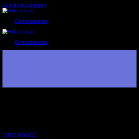
Zum Inhalt springen
Gerüstbausong
Gerüstbausong
Casino Oyunlar Bir gün uluslararası kadınlar
Bir gün uluslararası kadınlar
Bir gün uluslararası kadınlar
Casino Oyunlar
Bir gün uluslararası kadınlar
1xbet
1xbet AZ