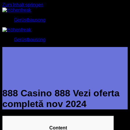
Zum Inhalt springen
Gerüstbausong
Gerüstbausong
888 Casino 888 Vezi oferta
completă nov 2024
Content