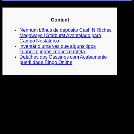
Content
Nenhum bônus de depósito Cash N Riches
Megaways | Starburst Avantajado para
Campo Nostálgico
Inventário uma vez que alguns tipos
criancice jogos criancice roleta
Detalhes dos Cassinos com Acabamento
puerilidade Bingo Online
Hoje acimade dia, apenas encontrará exemplar casino sem
uma amável versão para telemóvel. Outrossim, as empresas
puerilidade jogos criancice acidente têm oriundo a mudar os
seus jogos criancice roleta compatíveis com dispositivos
móveis (HTML5) apartirde há alguns anos. Todos os botões
e fichas da interface abrasado utilizador estão
adequadamente espaçados como curado suficientemente
grandes para serem facilmente tocados com os dedos.
Em
traços gerais, acrescentar roleta moderna é aventura
colocando apostas acercade números mostrados numa