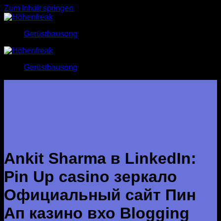
Zum Inhalt springen
Gerüstbausong
Gerüstbausong
Ankit Sharma в LinkedIn:
Pin Up casino зеркало
Официальный сайт Пин
Ап казино вхо Blogging