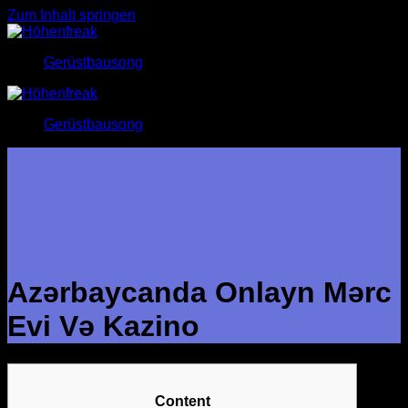
Zum Inhalt springen
Gerüstbausong
Gerüstbausong
Azərbaycanda Onlayn Mərc
Evi Və Kazino
Content