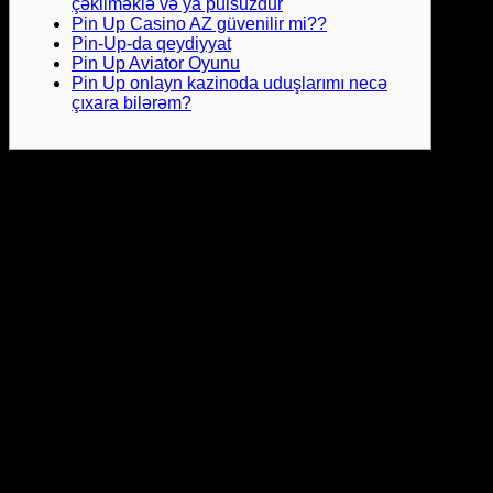
çəkilməklə və ya pulsuzdur
Pin Up Casino AZ güvenilir mi??
Pin-Up-da qeydiyyat
Pin Up Aviator Oyunu
Pin Up onlayn kazinoda uduşlarımı necə
çıxara bilərəm?
Bunlara QuickFire, Playson, Netent, Ezugi, Quickspin və
digərləri daxildir. Bu studiyaların əyləncələri Pinup Casino
slot kataloqunda təqdim olunur. Sadalanan provayderlərin
hər biri sertifikatlaşdırma prosedurundan keçir, ona görə də
yuvalarının dürüstlüyünə və təhlükəsizliyinə hər hansı bir
şübhə qalmır.
Mükafat xallarının sayı depozitin məbləği ilə müəyyən
edilir.
Pin Up az club-da yeni istifadəçi üçün minimum pul
çıxarma limiti 25 AZN və ya 15 ABŞ dollarıdır.
Bu, müntəzəm olaraq qazanmaq istəyənlər üçün çox
faydalıdır.
Ukrayna, Rusiya, Qazaxıstan, Azərbaycan sakinləri Pin
Upcasino güzgüsündən heç bir məhdudiyyətolmadan
istifadə edə bilərlər.
Əgər mərc şərtləri oyunçuya uyğundursa, o zaman