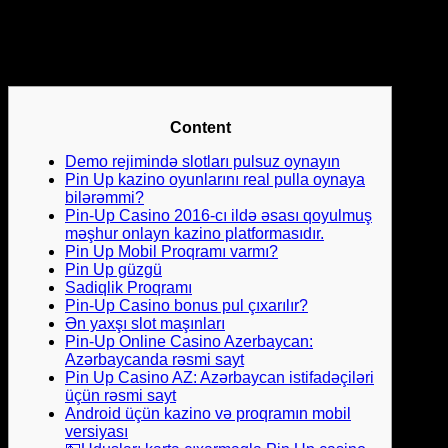
Azerbaycan ️ Onlayn Kazino
PinUp Rəsmi Saytı
Content
Demo rejimində slotları pulsuz oynayın
Pin Up kazino oyunlarını real pulla oynaya
bilərəmmi?
Pin-Up Casino 2016-cı ildə əsası qoyulmuş
məşhur onlayn kazino platformasıdır.
Pin Up Mobil Proqramı varmı?
Pin Up güzgü
Sadiqlik Proqramı
Pin-Up Casino bonus pul çıxarılır?
Ən yaxşı slot maşınları
Pin-Up Online Casino Azerbaycan:
Azərbaycanda rəsmi sayt
Pin Up Casino AZ: Azərbaycan istifadəçiləri
üçün rəsmi sayt
Android üçün kazino və proqramın mobil
versiyası