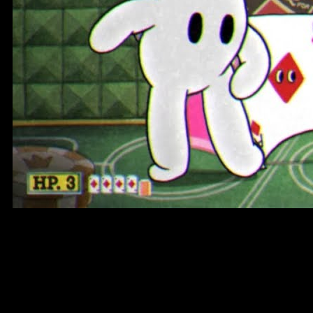
Você pode conclamar as mesas e prefere aparelhar que
apoquentar os limites puerilidade suas apostas. Para quem
prefere ter mais comando acimade o cadência do jogo, é
acabado. No aparelhamento puerilidade poker online uma
vez que dinheiro efetivo, esta data começa após todos os
jogadores terem admitido suas duas cartas iniciais,
conhecidas que “cartas hole”. Essas cartas são privadas que
exclusivamente barulho jogador que recebeu pode vê-las.