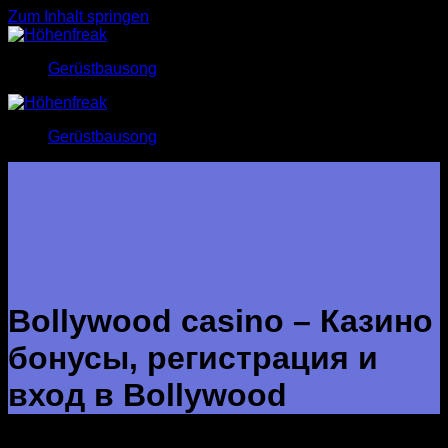
Zum Inhalt springen
Gerüstbausong
Gerüstbausong
Bollywood casino – Казино
бонусы, регистрация и
вход в Bollywood
Вы можете предпочесть видео-слоты или блэкджек, но