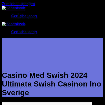
Zum Inhalt springen
Gerüstbausong
Gerüstbausong
Casino Med Swish 2024
Ultimata Swish Casinon Ino
Sverige