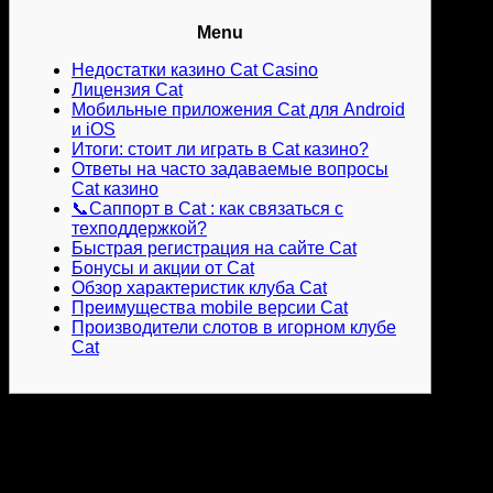
Menu
Недостатки казино Cat Casino
Лицензия Cat
Мобильные приложения Cat для Android
и iOS
Итоги: стоит ли играть в Cat казино?
Ответы на часто задаваемые вопросы
Cat казино
📞Саппорт в Cat : как связаться с
техподдержкой?
Быстрая регистрация на сайте Cat
Бонусы и акции от Cat
Обзор характеристик клуба Cat
Преимущества mobile версии Cat
Производители слотов в игорном клубе
Cat
Другим нравятся дополнительные атрибуты и
разнообразие, которые может принести такой
высококлассный сайт, как этот. От блэкджека до
блэкджека онлайн — есть игра, которая займет вас на