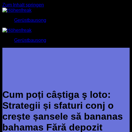
Zum Inhalt springen
Gerüstbausong
Gerüstbausong
Cum poți câștiga ş loto:
Strategii și sfaturi conj o
crește șansele să bananas
bahamas Fără depozit