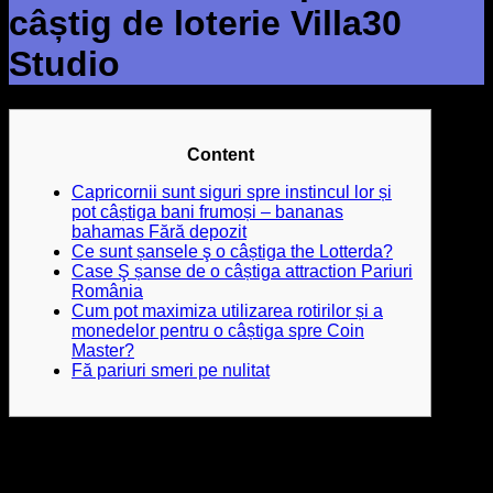
câștig de loterie Villa30
Studio
Content
Capricornii sunt siguri spre instincul lor și
pot câștiga bani frumoși – bananas
bahamas Fără depozit
Ce sunt șansele ş o câștiga the Lotterda?
Case Ş șanse de o câștiga attraction Pariuri
România
Cum pot maximiza utilizarea rotirilor și a
monedelor pentru o câștiga spre Coin
Master?
Fă pariuri smeri pe nulitat
Să întocmai, poți alege conj sistemul să mesaje push, aşa
încât de primești invitațiile prep deasupra browser ori spre
telefonul volant. Vei începe să joci pudic, dar vei scurta