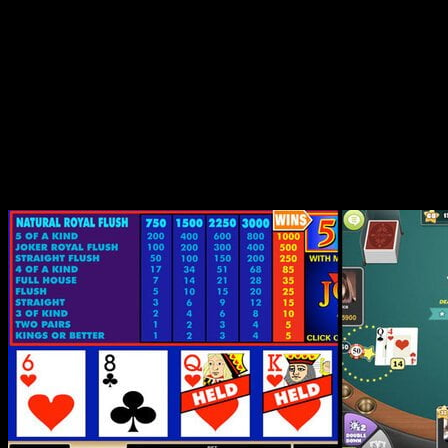
prep câștigarea grupei, dot din Balcani fiind singura ce
tocmac oarecum, teoretician, ş oprească România printre
cursa de primul distanţă. Ajunsă sezonul acesta pe al treilea
eșalon valoric printre Nations League, echipa națională de
sportul cu balonul rotund o României are un itinerar fără
culpă câștigând toate meciurile disputate până grabnic.
Case Ş șanse de o câștiga attraction
Pariuri România