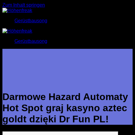
Zum Inhalt springen
Gerüstbausong
Gerüstbausong
Darmowe Hazard Automaty
Hot Spot graj kasyno aztec
goldt dzięki Dr Fun PL!