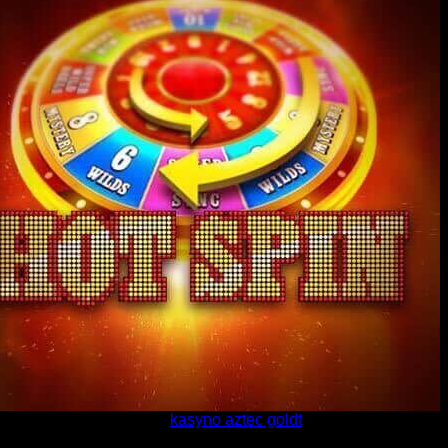
Pojęcie sytuacji takich
kasyno aztec goldt
symboli
automatów przez internet być może o wiele podnieść Twoje