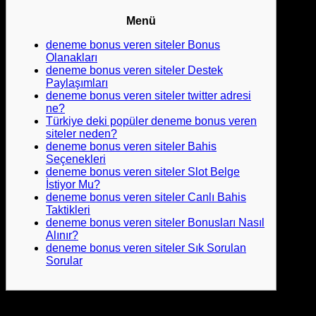
Menü
deneme bonus veren siteler Bonus
Olanakları
deneme bonus veren siteler Destek
Paylaşımları
deneme bonus veren siteler twitter adresi
ne?
Türkiye deki popüler deneme bonus veren
siteler neden?
deneme bonus veren siteler Bahis
Seçenekleri
deneme bonus veren siteler Slot Belge
İstiyor Mu?
deneme bonus veren siteler Canlı Bahis
Taktikleri
deneme bonus veren siteler Bonusları Nasıl
Alınır?
deneme bonus veren siteler Sık Sorulan
Sorular
Yararlanabileceğiniz çok sayıda promosyon var ve keyfini