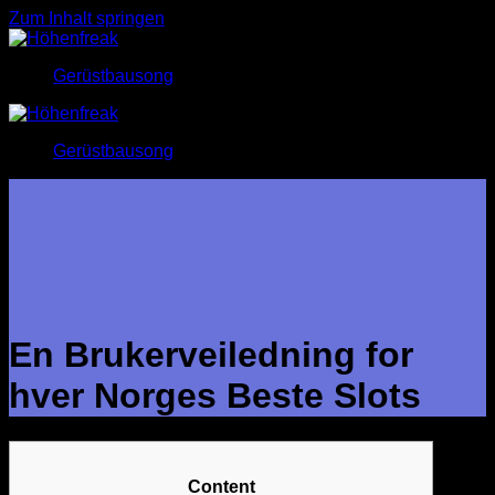
Zum Inhalt springen
Gerüstbausong
Gerüstbausong
En Brukerveiledning for
hver Norges Beste Slots
Content