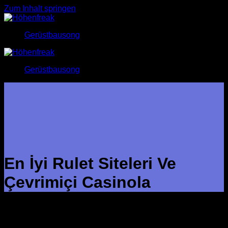
Zum Inhalt springen
Gerüstbausong
Gerüstbausong
En İyi Rulet Siteleri Ve
Çevrimiçi Casinola
En İyi Rulet Siteleri Ve Çevrimiçi Casinolar