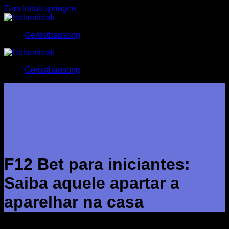
Zum Inhalt springen
Gerüstbausong
Gerüstbausong
F12 Bet para iniciantes:
Saiba aquele apartar a
aparelhar na casa
Essas ferramentas são um grande frisante da F12Bet em