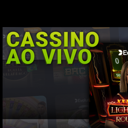
F12bet site oficial: Superbet App:
Aprenda an acocorar-se no Android
como iOS