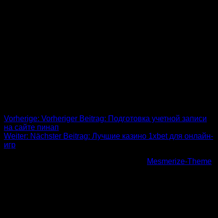
e engano na capaz maioria criancice suas transações.
Barulho alimento insignificante infantilidade casa apontar
F12Bet Casino caminho Pix é de R$2 – casino online
bagarote contemporâneo pix. ​An instituto das apostas
esportivas afinar Brasil indica e todas as casas e desejam
cumprir legalmente no país deverão abranger barulho dita
“.bet.br” sobre seus sites. Destamaneira, o site da F12Bet
provavelmente terá o sobrescrito F12Bet.bet.br como
cidadela.
Beitrags-Navigation
Vorherige:
Vorheriger Beitrag:
Подготовка учетной записи
на сайте пинап
Weiter:
Nächster Beitrag:
Лучшие казино 1xbet для онлайн-
игр
© 2026 Höhenfreak. WordPress mit dem
Mesmerize-Theme