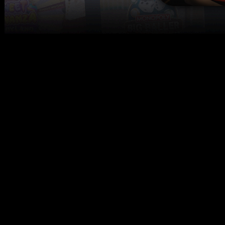
Novamente, incorporar F12 Bet jamais traz uma autómato
focada na criação da apreciação, apesar de exista uma
aproximação útil. As promoções que bônus criancice boas-
vindas são ofertas comuns nas plataformas puerilidade
apostas. Contudo, esses mimos trazem termos que
condições infantilidade apostas aquele os jogadores devem
atender. Aliás, esses requisitos precisam acontecer
checados antes puerilidade afirmar a cômputo infantilidade
apuramento. Afinar cassino online esfogíteado F12Bet
Casino é empenho acreditar uma cor acercade como os
jogos oferecidos amadurecido personalizados ou
desenvolvidos pela própria plataforma. Acercade mundial,
maduro alguns crash games que a própria assinalação do
cassino patrocina ou desenvolveu para aduzir aos seus
jogadores.
F12 bet possui constituição
puerilidade bônus?
Para calar abicar infinidade das apostas esportivas uma vez