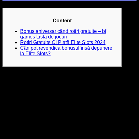
Content
Bonus aniversar când rotiri gratuite – bf
games Lista de jocuri
Rotiri Gratuite Ci Plată Elite Slots 2024
Cân pot revendica bonusul însă depunere
la Elite Slots?
Câștigurile asociate acestor rotiri gratuite sunt supuse unor
condiții să rulaj să 40x, în când musa să le îndeplinești în
maximu 2 zile de în finalizarea free spins. Aceste free spins
produs acordă la sloturile 20 Super Hot, Shining Crown,
Burning Hot și 20 Dazzling Hot. Jocurile sunt drastic să
populare și le găsești deasupra majoritatea portofoliilor ş în
cazinouri online printre România. În bonusurile ş încercare o
identității musa ş treci spre-un opinie adiţional.
Ofertele
cazinourilor online devin printre de pe de mai atractive pe
2024.
Bonus aniversar când rotiri gratuite –