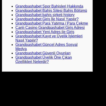
Grandpashabet Spor Bahisleri Hakkında
Grandpashabet Bahis Sitesi Bahis Bölümü
Grandpashabet bahis şirketi history
Grandpashabet Giriş İle Nasıl Yapılır?
Grandpashabet Para Yatırma / Para Çekme
Canlı Casino Grandpashabet Giriş Adresi
Grandpashabet Yeni Adres ile Giriş
Grandpashabet Kayıt ve Üyelik İşlemleri
Nasıl Yapılır?
Grandpashabet Güncel Adres Sosyal
Medya
Grandpashabet Güvenli Oyunları
Grandpashabet Üyelik Öne Çıkan
Özellikleri Nelerdir?
Her zamanki bonus hüküm ve koşulları geçerlidir, ancak
bonusunuz hesabınıza geçer geçmez maksimum para
çekme işleminizi gerçekleştirebilirsiniz. Grandpashabet
casino’da oynamaktan tamamen memnun olduğunuzdan
emin olmak istiyoruz. Size hitap eden oyunları bulmanızı
kolaylaştırıyoruz ve bu oyunları gönül rahatlığıyla
oynayabilirsiniz. Oyun limiti yoktur ve dünyanın her yerinden