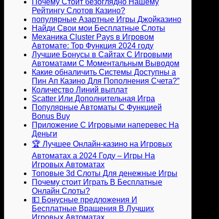
Почему Стоит безоглядно Нашему
Рейтингу Слотов Казино?
популярные Азартные Игры Джойказино
Найди Свои мои Бесплатные Слоты
Механика Cluster Pays в Игровом
Автомате: Top Функция 2024 году
Лучшие Бонусы в Сайтах С Игровыми
Автоматами С Моментальным Выводом
Какие обналичить Системы Доступны а
Пин Ап Казино Для Пополнения Счета?”
Количество Линий выплат
Scatter Или Дополнительная Игра
Популярные Автоматы С Функцией
Bonus Buy
Приложение С Игровыми наперевес На
Деньги
🏆 Лучшее Онлайн-казино на Игровых
Автоматах а 2024 Году – Игры На
Игровых Автоматах
Топовые 3d Слоты Для денежные Игры
Почему стоит Играть В Бесплатные
Онлайн Слоты?
💵 Бонусные предложения И
Бесплатные Вращения В Лучших
Игровых Автоматах