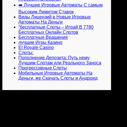
➡️ Лучшие Игровые Автоматы С самым
Высоким Лимитом Ставок
Виды Лицензий в Новые Игровые
Автоматы На Деньги
“бесплатные Слоты – Играй В 7780
Бесплатных Онлайн Слотов
Бесплатные Вращения
лучшие Игры Казино
El Royale Casino
Слоты:
Пополнение Депозита: Путь нему
Лучшим Слотам дли Реального Заноса
Прогрессивные Слоты
Мобильные Игровые Автоматы На
Деньги, же Скачать Слоты и Андроид
Поэтому любой игровой автомат потенциально может
дать большой выигрыш. В которые слоты разработчики
добавляют множество уникальных механик. Также не
стоит забывать, что в новые слоты пользователи могут
играть бесплатно. В популярных онлайн-казино часто
проводятся игровые турниры по слотам.