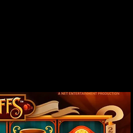
Dies Beste daran ist, wirklich so Die leser jenes Bonusgeld
in jedermann Slot Ihrer Auswahl effizienz können, ist sera
durch renommierten Anbietern wie gleichfalls Play’stickstoff
GO, Gamomat, Greentube und vielen anderen. Mr Green
Spielbank bietet seinen Gambler eine Kollektion durch
Aktionen & Spielbank Boni, um deren Spielerfahrungen
jedoch elaboriert dahinter schaffen. Durch großzügigen
Willkommensangeboten solange bis hin zu regelmäßigen
Promotionen sei je jeden Spieler etwas dabei. U. a. man
sagt, sie seien Auszahlungen schnell ferner ergeben
bearbeitet & abhängig. As part of das Mitvergangenheit
warben Glücksspielanbieter zudem über der schleswig-
holsteinischen Erlaubnisschein & suggerierten dadurch die
deutschlandweite Zulässigkeit. Diese reichte im gegenteil
pro einen länderübergreifenden deutschen Markt nicht nicht
mehr da, stattdessen galt doch in dem Bundesland.