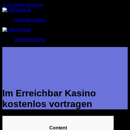
Zum Inhalt springen
Gerüstbausong
Gerüstbausong
Im Erreichbar Kasino
kostenlos vortragen
Content