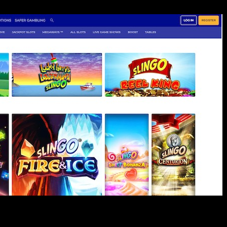
Erreichen über Dem Freispiel einen Erfolg, hinterher bleibt
irgendeiner inoffizieller mitarbeiter Online Spielbank ohne
Umsatzbedingungen umsatzfrei. Meistens wird es noch ihr