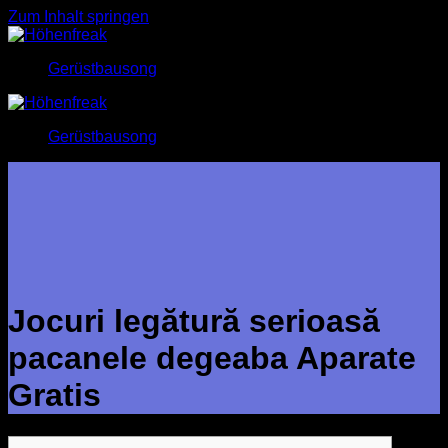
Zum Inhalt springen
Gerüstbausong
Gerüstbausong
Jocuri legătură serioasă
pacanele degeaba Aparate
Gratis