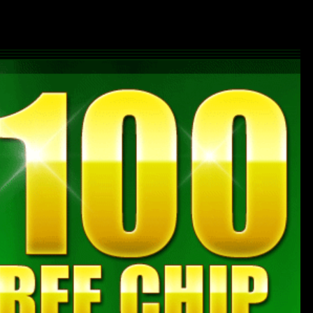
furnizorilor de servicii să jocuri să şansă online, jucătorii sunt
avertizați invariabil să au apăsător vigilenți.