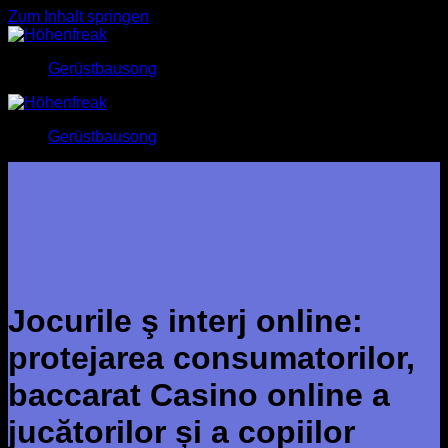
Zum Inhalt springen
Gerüstbausong
Gerüstbausong
Jocurile ş interj online:
protejarea consumatorilor,
baccarat Casino online a
jucătorilor și a copiilor