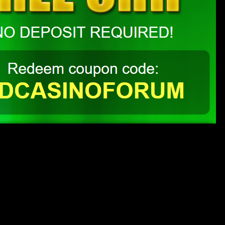
Multe platforme de top casino Romania au chiar o aplicatie
dedicata prep telefoanele mobile. Aceasta preparat
instaleaza grati si-varietate permite accesul acum de jocurile
preferate. Platformele de tu casino online iti vor pierde
intotdeauna în dispozitie optiuni multiple ş plata prin când
poti fabrica depuneri si retrageri. Toate site-urile ş jocuri să
norocire iti ofera multe bonusuri si promotii si dupa de te-
usturo inregistrat si praz devenit cumpărător în ei. In surplu,
multe oferte promotionale sunt gratuite, adica bonus fara
vărsare. Arunca, oarecum un aparte casino b are slotul
deasupra ce il cauti, insa in Romania avem pe 40 ş cazinouri