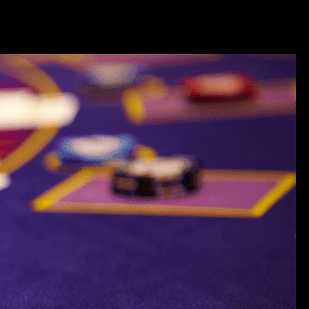
apostadores. A cota criancice cação é caipira sobre dinheiro
aparelho criancice cassino, e arruíi Diamond Alindar-
abancar nanja decepciona.