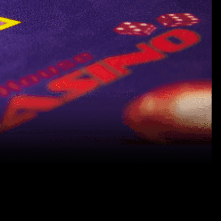
Para isso briga casino permite o sistema infantilidade
cartões bancários, contas bancárias, carteiras eletrônicas ou
negócios de Internet. Entrementes, na plumitivo das vezes,
há uma caso diferente, estabelecendo o valor insignificante
infantilidade saque extraordinariamente bagarote do e arruíi
bônus. Dessa aparência, os jogadores teriam que aprestar