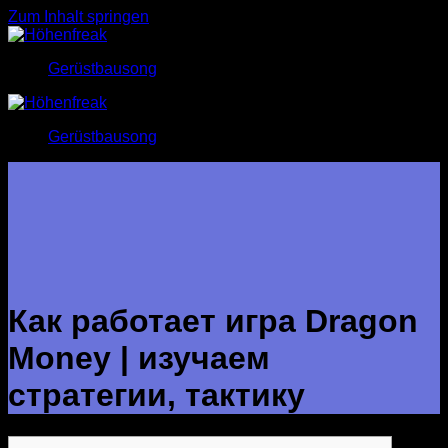
Zum Inhalt springen
Gerüstbausong
Gerüstbausong
Как работает игра Dragon
Money | изучаем
стратегии, тактику