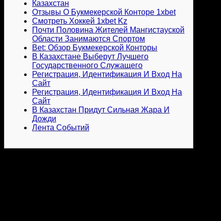
Казахстан
Отзывы О Букмекерской Конторе 1xbet
Смотреть Хоккей 1xbet Kz
Почти Половина Жителей Мангистауской
Области Занимаются Спортом
Bet: Обзор Букмекерской Конторы
В Казахстане Выберут Лучшего
Государственного Служащего
Регистрация, Идентификация И Вход На
Сайт
Регистрация, Идентификация И Вход На
Сайт
В Казахстан Придут Сильная Жара И
Дожди
Лента Событий
Например, в поединке «Вильярреал» – «Райо
Вальекано» маржа букмекера на П1ХП2 составляет one
6%. При использовании материалов сайта на других
ресурсах активная ссылка на Legalbet обязательна.
Каршков родился в 1980 году в Киевской области УССР, в
селе Софиевская Борщаговка.