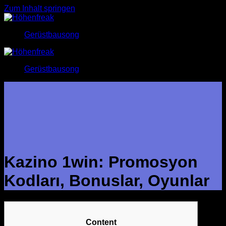
Zum Inhalt springen
Gerüstbausong
Gerüstbausong
Kazino 1win: Promosyon
Kodları, Bonuslar, Oyunlar
Content