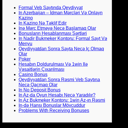
Formal Veb Saytında Qeydiyyat
In Azerbaijan – İdman Mərcləri Və Onlayn
Kazino
In Kazino Nə Təklif Edir
Inə Mərc Etməyə Necə Başlamaq Olar
Bonusların Hesablanması Şərtləri
In Nadir Bukmeker Kontoru: Formal Sayt Və
Menyu
Qeydiyyatdan Sonra Sayta Necə Iç Olmaq
Olar
Poker
Hesabın Doldurulması Və 1win Ilə
Vəsaitlərin Çıxarılması
Casino Bonus
Qeydiyyatdan Sonra Rəsmi Veb Saytına
Necə Qaçmaq Olar
In No Deposit Bonus
In Az-da Oyun Hesabı Necə Yaradılır?
In Az Bukmeker Kontoru: 1win Az-ın Rəsmi
In-də Hansı Bonuslar Mövcuddur
Problems With Receiving Bonuses