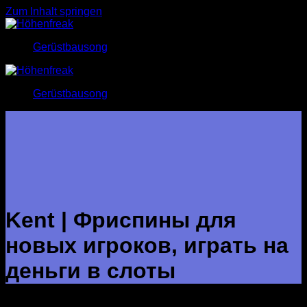
Zum Inhalt springen
Gerüstbausong
Gerüstbausong
Kent | Фриспины для
новых игроков, играть на
деньги в слоты
Если у вас есть какие-либо вопросы, вы можете