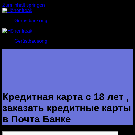
Zum Inhalt springen
Gerüstbausong
Gerüstbausong
Кредитная карта с 18 лет ,
заказать кредитные карты
в Почта Банке