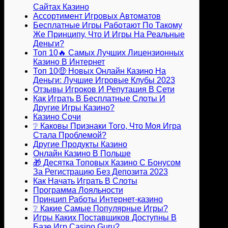
Сайтах Казино
Ассортимент Игровых Автоматов
Бесплатные Игры Работают По Такому
Же Принципу, Что И Игры На Реальные
Деньги?
Топ 10🔥 Самых Лучших Лицензионных
Казино В Интернет
Топ 10🤑 Новых Онлайн Казино На
Деньги: Лучшие Игровые Клубы 2023
Отзывы Игроков И Репутация В Сети
Как Играть В Бесплатные Слоты И
Другие Игры Казино?
Казино Сочи
❔ Каковы Признаки Того, Что Моя Игра
Стала Проблемой?
Другие Продукты Казино
Онлайн Казино В Польше
🎁 Десятка Топовых Казино С Бонусом
За Регистрацию Без Депозита 2023
Как Начать Играть В Слоты
Программа Лояльности
Принцип Работы Интернет-казино
❔ Какие Самые Популярные Игры?
Игры Каких Поставщиков Доступны В
Базе Игр Casino Guru?