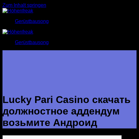
Zum Inhalt springen
Gerüstbausong
Gerüstbausong
Lucky Pari Casino скачать
должностное аддендум
возьмите Андроид