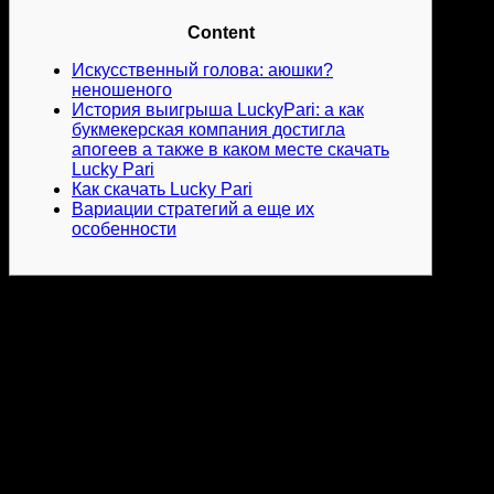
Content
Искусственный голова: аюшки?
неношеного
История выигрыша LuckyPari: а как
букмекерская компания достигла
апогеев а также в каком месте скачать
Lucky Pari
Как скачать Lucky Pari
Вариации стратегий а еще их
особенности
Например, предположим матче баловник пропустил гол,
коэффициенты получите и распишитесь его победу могут
резко вымахать, предоставляя возможность сделать
ставку изо больше великорослым успехом. Подготовка и
детальный химанализ — важнейшие введение успешной
тактике ставок. Надобно дисконтировать не совсем
только текущую конфигурацию участников, а также
альтернативные значительные факторы, такие как
травмы, тактические изменения, аффилирование
команд, еще условия выполнения матча.
Дополнение