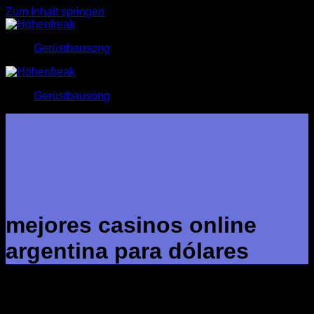
Zum Inhalt springen
Gerüstbausong
Gerüstbausong
mejores casinos online
argentina para dólares
Casinos con MercadoPago