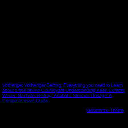
que, entre más variedad, más oportunidad tenés para
encontrar el que te gusta. Además de Mercado Pago, Codere
acepta transferencias bancarias, Mastercard y débito
inmediato de Debin. Si el crupier empata tus puntos, te
devuelve tu apuesta completa. ¡También podrás comunicarte
con otros jugadores que están conectados en la misma
mesa que vos. Una de las razones que ha convertido a
Bodog Casino en una de las opciones favoritas de usuarios
argentinos, es el hecho de poder acceder a más de 1.
Además, al registrarte en el sitio podrás disfrutar de sus
bonos y promociones. Este es el listado de los casinos más
destacados que aceptan Mercado Pago.
Beitrags-Navigation
Vorherige:
Vorheriger Beitrag:
Everything you need to Learn
about a free online Clairvoyant Understanding Keen Content
Weiter:
Nächster Beitrag:
Anabolic Steroids Dosage: A
Comprehensive Guide
© 2026 Höhenfreak. WordPress mit dem
Mesmerize-Theme