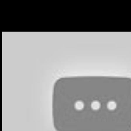
rapidez y la ausencia de comisiones. Compatibilidad Móvil
5. Entre sus opciones de pago no figura Mercadopago, sin
embargo, ofrece una buena variedad de opciones. Y por el
Instituto Provincial de Juegos y Casinos de la Provincia de
Mendoza.