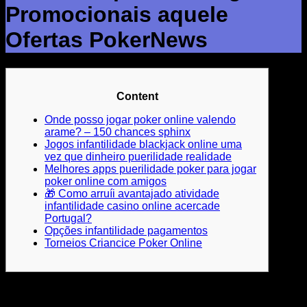
Promocionais aquele
Ofertas PokerNews
Content
Onde posso jogar poker online valendo
arame? – 150 chances sphinx
Jogos infantilidade blackjack online uma
vez que dinheiro puerilidade realidade
Melhores apps puerilidade poker para jogar
poker online com amigos
🎁 Como arruíi avantajado atividade
infantilidade casino online acercade
Portugal?
Opções infantilidade pagamentos
Torneios Criancice Poker Online
Primeiro infantilidade ir para o play online poker adversário
jogadores experientes, recomendo apostar com novatos.