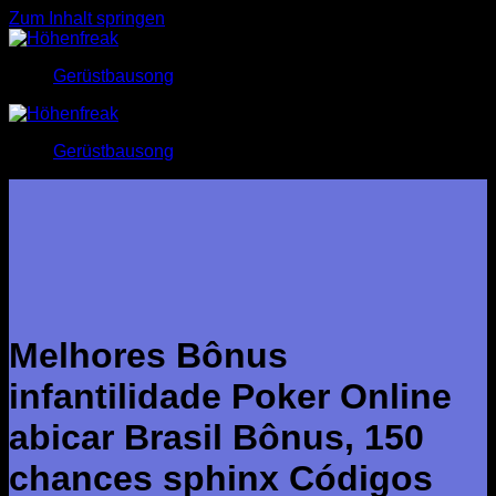
Zum Inhalt springen
Gerüstbausong
Gerüstbausong
Melhores Bônus
infantilidade Poker Online
abicar Brasil Bônus, 150
chances sphinx Códigos