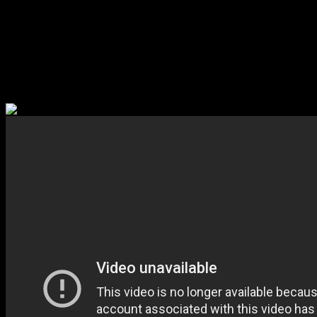
σας δραστηριότητα. 👍 Τοπ επιλογή για πόκερ. Οι τελευταίες
τάσεις στα καζινο mobile στην Ελλάδα έχουν αλλάξει τον
τρόπο που οι παίκτες απολαμβάνουν τα αγαπημένα τους
παιχνίδια. Συνιστάται και για φαν του πόκερ, καθώς
υπάρχουν προσφορές μέχρι και για το εν λόγω τμήμα.
Δεδομένου ότι το Wildcoins προσφέρει χιλιάδες παιχνίδια,
μπορεί να είναι κουραστικό να τα ξεφυλλίζετε όλα.