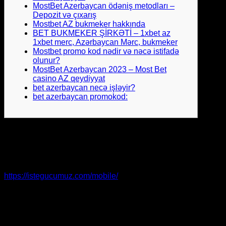
MostBet Azerbaycan ödəniş metodları –
Depozit və çıxarış
Mostbet AZ bukmeker hakkında
BET BUKMEKER ŞİRKƏTİ – 1xbet az
1xbet merc, Azərbaycan Mərc, bukmeker
Mostbet promo kod nədir və nəcə istifadə
olunur?
MostBet Azerbaycan 2023 – Most Bet
casino AZ qeydiyyat
bet azerbaycan necə işləyir?
bet azerbaycan promokod:
Üstəlik MostBet canlı yayımları izləmək üçün MostBet
qeydiyyat prosesini tamamlamağınız kifayət edir. MostBet
idman mərcləri kontorunun dizaynı isə tamamilə istifadəçi
dostudur. Yəni, saytın dizaynı o qədər əlverişlidir ki,
istədiyiniz məlumatı, statistikanı,
https://istegucumuz.com/mobile/
etmək istədiniz mərci
saniyələr içində reallaşdırmaq mümkündür. Zəif internet
bağlantısı ilə də veb sayta daxil olmaq, istənilən mərci
yerləşdirmək mümkündür. Üstəlik, bu bukmeyker kontoru
sizə aid istənilən şəxsi məlumatı da qoruma altına alır.