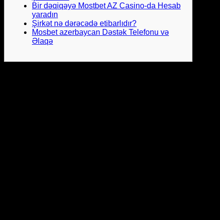
Bir dəqiqəyə Mostbet AZ Casino-da Hesab
yaradın
Şirkət nə dərəcədə etibarlıdır?
Mosbet azerbaycan Dəstək Telefonu və
Əlaqə
Blokada səbəb dövlət bukmeker kontorlarında tələblərə
riayət olunmasıdır. Sayt güzgüsü aktiv bloklamadan yan
keçməyə imkan verir. Domen adı xaricində rəsmi mənbəyə
tamamilə uyğundur. Mirror eyni qanunsuz bukmeykerdir,
buna görə Roskomnadzor vaxtaşırı bu nüsxə saytlarını
bloklayır. Hamar mərc etmək üçün müvafiq iş bağlantılarını
harada tapa biləcəyimə ehtiyacım var. Saytımızda həmişə bu
gün üçün bir güzgü tapa bilərsiniz.
Respondentlərin 98%-i maraqlı və hərəkətlidir, sakit, rahat
davranış nümayiş etdirir. Belə insanlar istənilən vaxt oyunu
dayandıra bilərlər. Nəzarət olunan qumar psixoloji və ruhi
sağlamlığı qorumaq üçün bir yoldur Qumar üçün ağlabatan
ehtirasın faydaları şirniyyatlara və ya spirtli içkilərə orta
dərəcədə məhəbbətlə müqayisə edilə bilər. Bildiyiniz kimi,
dozanı aşsanız, hər şey zəhərə çevrilə bilər və özünü idarə
etmək insanın əlindədir. Belə ki, 50 qram şokolad endorfin