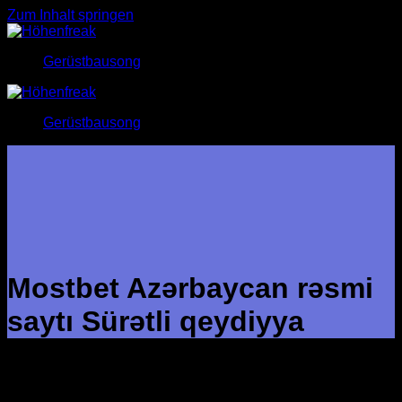
Zum Inhalt springen
Gerüstbausong
Gerüstbausong
Mostbet Azərbaycan rəsmi
saytı Sürətli qeydiyya
Mostbet Azərbaycan rəsmi saytı Sürətli qeydiyyat