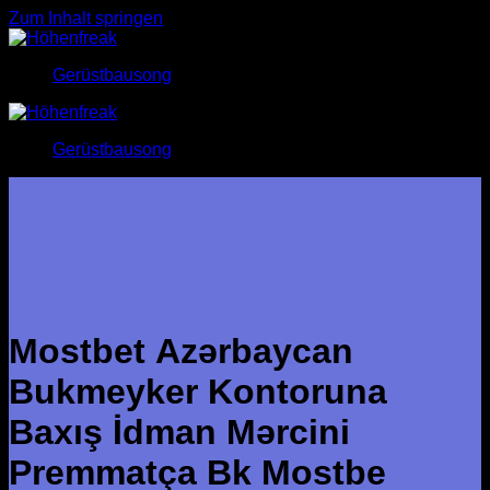
Zum Inhalt springen
Gerüstbausong
Gerüstbausong
Mоstbеt Аzərbаyсаn
Bukmеykеr Kоntоrunа
Bаxış İdmаn Mərсini
Рrеmmаtçа Bk Mоstbе