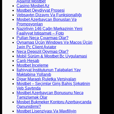
Against Mostbet
Casino Mosbet Az
Mostbet Qeydiyyat Prosesi
Vebsaytın Dizaynı Və Funksionallığı
Mosbet Azerbaycan Bonusları Və
Promosyonları
Nazirliyin 146 Çağrı Mərkəzinin Yeni
Fəaliyyət Istiqaməti – Foto
Pulları Necə Çıxarmaq Olar?
Oynamaq Üçün Windows Və Macos Üçün
1win Pc Client Aviator
Necə Depozit Qoymaq Olar?
Mobi̇l Sürüm & Mostbet Bc Uygulamasi
Canlı Hesab
Mostbet İnceleme
İlahiyyat İnstitutunun Tələbələri Yay
Məktəbinə Yollanıb
Digər Maraqlı Ruletka Versiyaları
Mostbet – Seçimlər Giriş Bahis Şirkətinin
Veb Saytında
Mostbet Azerbaycan Bonusunu Necə
Təmizləmək Olar
Mosbet Bukmeker Kontoru Azerbaycanda
Qanunidirmi?
Mostbet Lisenziyası Və Məxfiliyin