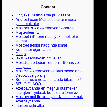
Content
Ən yaxşı kazinolarda pul qazan!
Android üçün Mostbet tətbiqini necə
yükləmək olar
Mostbet Yukle Azerbaycan Android
Müştərilərimiz
Mostbet-i iPhone necə yükləmək olar —
təlimat
Mostbet tətbiqi haqqında icmal
Kompüter üçün tətbiq
Əlaqə
BAXI Azərbaycanın filialları
MostBet-də təqdim edilən – Bonus və
aksiyalar
MostBet Azerbaycan ödəniş metodları –
Depozit və çıxarış
Bonusunuzu necə mərc edə bilərsiniz?
BİZLƏ ƏLAQƏ
Azərbaycanda ən məşhur bukmeker
tətbiqləri – yüksək bonuslara 1win az
Mostbet mobile versiyası ilə mərc etmək
Azərbaycanda
müştəri xidmətləri