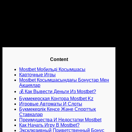
Букмекер Mostbet И
Онлайн-казино В
Казахстане Код На Бонус
150%”
Content
Mostbet Мобильді Қосымшасы
Карточные Игры
Mostbet Қосымшасындағы Бонустар Мен
Акциялар
💰 Как Вывести Деньги Из Mostbet?
Букмекерская Контора Mostbet Kz
Игровые Автоматы И Слоты
Букмекерлік Кеңсе Және Спорттық
Ставкалар
Преимущества И Недостатки Mostbet
Как Начать Игру В Mostbet?
Эксклюзивный Приветственный Бонус