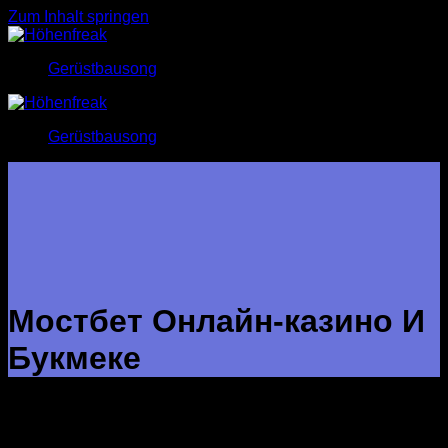
Zum Inhalt springen
Gerüstbausong
Gerüstbausong
Мостбет Онлайн-казино И
Букмеке
Мостбет Онлайн-казино И Букмекер