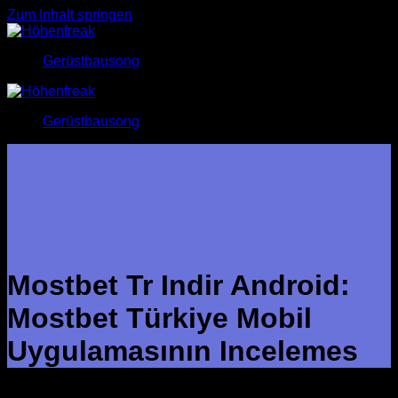
Zum Inhalt springen
Gerüstbausong
Gerüstbausong
Mostbet Tr Indir Android:
Mostbet Türkiye Mobil
Uygulamasının Incelemes
Mostbet Tr Indir Android: Mostbet Türkiye Mobil