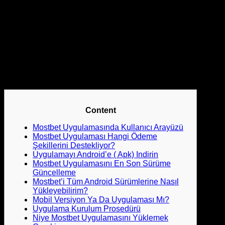
Uygulamasının Incelemesi
Mostbet Uygulaması Apk
Android Ve Ios İçin İndir
Sürüm 2024
Content
Mostbet Uygulamasında Kullanıcı Arayüzü
Mostbet Uygulaması Hangi Ödeme
Şekillerini Destekliyor?
Uygulamayı Android’e ( Apk) Indirin
Mostbet Uygulamasını En Son Sürüme
Güncelleme
Mostbet’i Tüm Android Sürümlerine Nasıl
Yükleyebilirim?
Mobil Versiyon Ya Da Uygulaması Mı?
Uygulama Kurulum Prosedürü
Niye Mostbet Uygulamasını Yüklemek